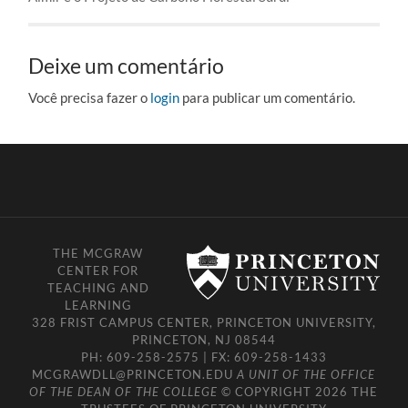
Deixe um comentário
Você precisa fazer o
login
para publicar um comentário.
THE MCGRAW
CENTER FOR
TEACHING AND
LEARNING
328 FRIST CAMPUS CENTER, PRINCETON UNIVERSITY,
PRINCETON, NJ 08544
PH: 609-258-2575 | FX: 609-258-1433
MCGRAWDLL@PRINCETON.EDU
A UNIT OF THE
OFFICE
OF THE DEAN OF THE COLLEGE
© COPYRIGHT 2026 THE