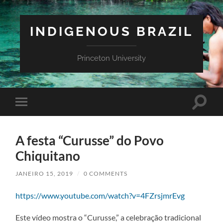
INDIGENOUS BRAZIL
Princeton University
Toggle
Toggle
search
mobile
field
menu
A festa “Curusse” do Povo
Chiquitano
JANEIRO 15, 2019
/
0 COMMENTS
https://www.youtube.com/watch?v=4FZrsjmrEvg
Este vídeo mostra o “Curusse,” a celebração tradicional