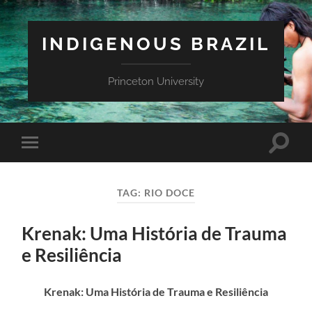
INDIGENOUS BRAZIL
Princeton University
Toggle
Toggle
search
mobile
field
menu
TAG:
RIO DOCE
Krenak: Uma História de Trauma
e Resiliência
Krenak: Uma História de Trauma e Resiliência