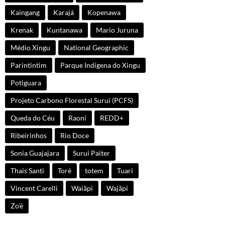
Kaingang
Karajá
Kopenawa
Krenak
Kuntanawa
Mario Juruna
Médio Xingu
National Geographic
Parintintim
Parque Indígena do Xingu
Potiguara
Projeto Carbono Florestal Suruí (PCFS)
Queda do Céu
Raoni
REDD+
Ribeirinhos
Rio Doce
Sonia Guajajara
Surui Paiter
Thais Santi
Toré
totem
Tuari
Vincent Carelli
Waiãpi
Wajãpi
Zo'é