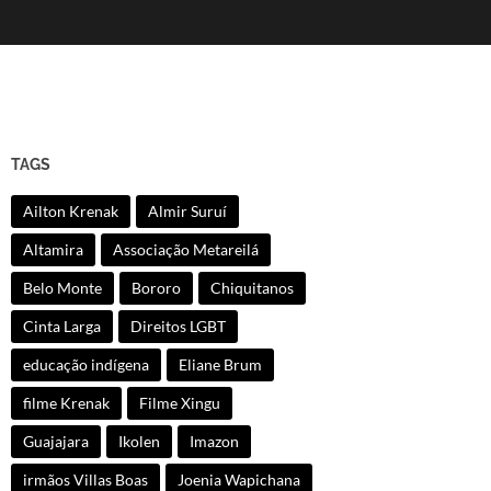
TAGS
Ailton Krenak
Almir Suruí
Altamira
Associação Metareilá
Belo Monte
Bororo
Chiquitanos
Cinta Larga
Direitos LGBT
educação indígena
Eliane Brum
filme Krenak
Filme Xingu
Guajajara
Ikolen
Imazon
irmãos Villas Boas
Joenia Wapichana