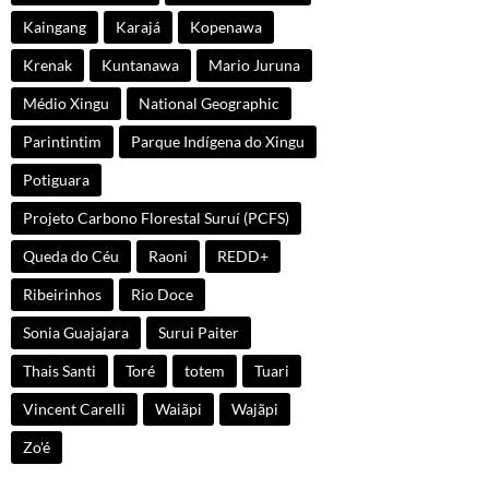
Kaingang
Karajá
Kopenawa
Krenak
Kuntanawa
Mario Juruna
Médio Xingu
National Geographic
Parintintim
Parque Indígena do Xingu
Potiguara
Projeto Carbono Florestal Suruí (PCFS)
Queda do Céu
Raoni
REDD+
Ribeirinhos
Rio Doce
Sonia Guajajara
Surui Paiter
Thais Santi
Toré
totem
Tuari
Vincent Carelli
Waiãpi
Wajãpi
Zo'é