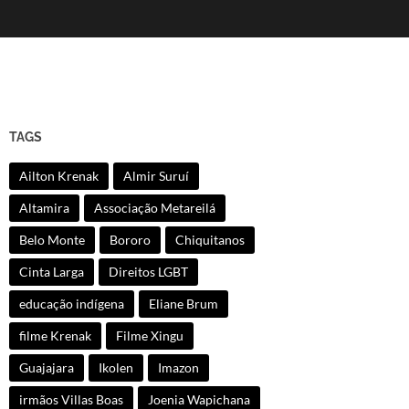
TAGS
Ailton Krenak
Almir Suruí
Altamira
Associação Metareilá
Belo Monte
Bororo
Chiquitanos
Cinta Larga
Direitos LGBT
educação indígena
Eliane Brum
filme Krenak
Filme Xingu
Guajajara
Ikolen
Imazon
irmãos Villas Boas
Joenia Wapichana