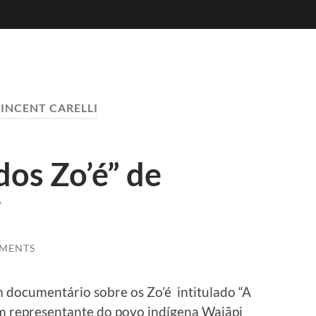
INCENT CARELLI
dos Zo’é” de
i
MENTS
 documentário sobre os Zo’é intitulado “A
um representante do povo indígena Waiãpi