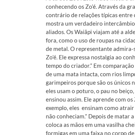
conhecendo os Zo’é. Através da gr
contrário de relações típicas entre
mostra um verdadeiro intercâmbio 
aliados. Os Waiãpi viajam até a al
fora, como o uso de roupas na cid
de metal. O representante admira-
Zo’é. Ele expressa nostalgia ao conh
tempo do criador.” Em comparação 
de uma mata intacta, com rios lim
garimpeiros porque são os únicos 
eles usam o poturo, o pau no beiço, 
ensinou assim. Ele aprende com os 
exemplo, eles ensinam como atrair 
não conheciam.” Depois de matar a 
coloca as mãos em uma vasilha che
formigas em uma faixa no corpo de