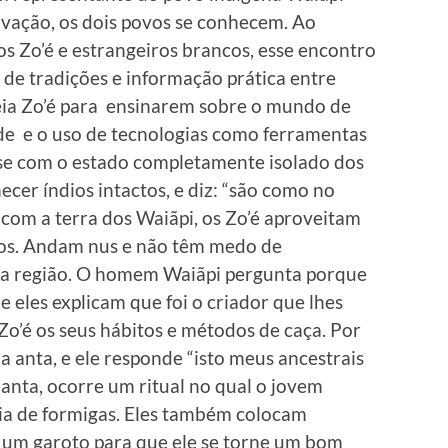
avação, os dois povos se conhecem. Ao
 os Zo’é e estrangeiros brancos, esse encontro
de tradições e informação prática entre
deia Zo’é para ensinarem sobre o mundo de
ade e o uso de tecnologias como ferramentas
se com o estado completamente isolado dos
ecer índios intactos, e diz: “são como no
com a terra dos Waiãpi, os Zo’é aproveitam
pos. Andam nus e não têm medo de
na região. O homem Waiãpi pergunta porque
e eles explicam que foi o criador que lhes
Zo’é os seus hábitos e métodos de caça. Por
a anta, e ele responde “isto meus ancestrais
anta, ocorre um ritual no qual o jovem
ia de formigas. Eles também colocam
 um garoto para que ele se torne um bom