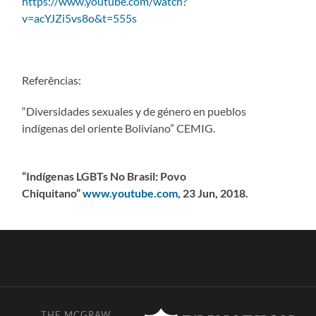
https://www.youtube.com/watch?
v=acYJZi5vs8o&t=555s
Referências:
“Diversidades sexuales y de género en pueblos
indígenas del oriente Boliviano” CEMIG.
“Indígenas LGBTs No Brasil: Povo
Chiquitano”
www.youtube.com
, 23 Jun, 2018.
THE MCGRAW