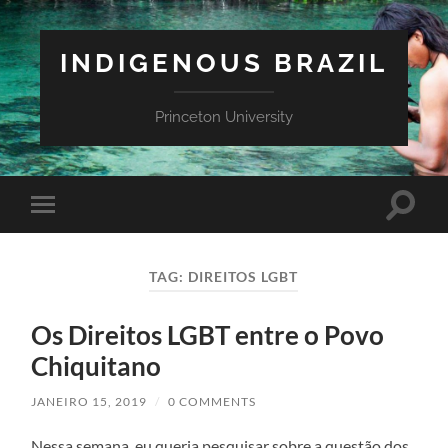
INDIGENOUS BRAZIL
Princeton University
Toggle
Toggle
search
mobile
field
menu
TAG:
DIREITOS LGBT
Os Direitos LGBT entre o Povo
Chiquitano
JANEIRO 15, 2019
/
0 COMMENTS
Nessa semana, eu queria pesquisar sobre a questão dos