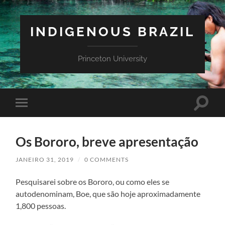
INDIGENOUS BRAZIL
Princeton University
Toggle
Toggle
search
mobile
field
menu
Os Bororo, breve apresentação
JANEIRO 31, 2019
/
0 COMMENTS
Pesquisarei sobre os Bororo, ou como eles se
autodenominam, Boe, que são hoje aproximadamente
1,800 pessoas.