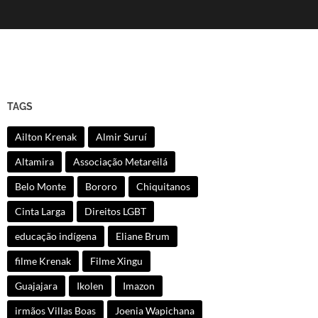
TAGS
Ailton Krenak
Almir Suruí
Altamira
Associação Metareilá
Belo Monte
Bororo
Chiquitanos
Cinta Larga
Direitos LGBT
educação indígena
Eliane Brum
filme Krenak
Filme Xingu
Guajajara
Ikolen
Imazon
irmãos Villas Boas
Joenia Wapichana