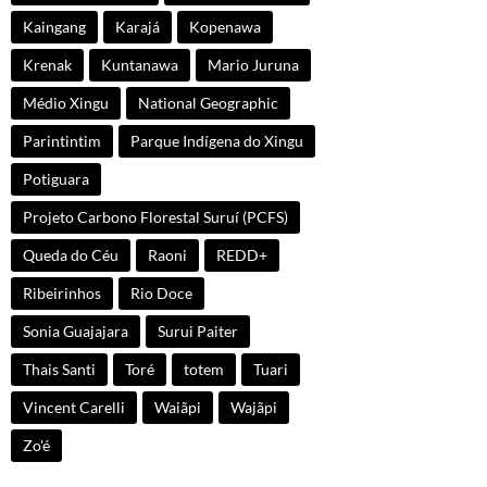
Kaingang
Karajá
Kopenawa
Krenak
Kuntanawa
Mario Juruna
Médio Xingu
National Geographic
Parintintim
Parque Indígena do Xingu
Potiguara
Projeto Carbono Florestal Suruí (PCFS)
Queda do Céu
Raoni
REDD+
Ribeirinhos
Rio Doce
Sonia Guajajara
Surui Paiter
Thais Santi
Toré
totem
Tuari
Vincent Carelli
Waiãpi
Wajãpi
Zo'é