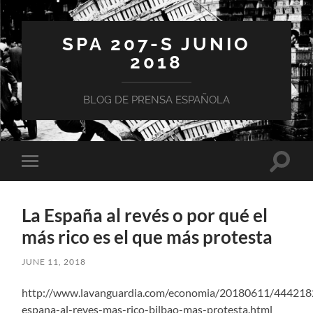
SPA 207-S JUNIO
2018
BLOG DE PRENSA ESPAÑOLA
Toggle
Toggle
search
mobile
field
menu
La España al revés o por qué el
más rico es el que más protesta
JUNE 11, 2018
http://www.lavanguardia.com/economia/20180611/444218
espana-al-reves-mas-rico-bilbao-mas-protesta.html