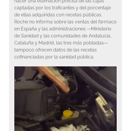
hacer una estimación precisa de las cajas
captadas por los traficantes y del porcentaje
de ellas adquiridas con recetas públicas.
Roche no informa sobre las ventas del fármaco
en España y las administraciones —Ministerio
de Sanidad y las comunidades de Andalucía,
Cataluña y Madrid, las tres más pobladas—
tampoco ofrecen datos de las recetas
cofinanciadas por la sanidad pública.