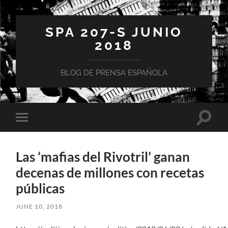
SPA 207-S JUNIO
2018
BLOG DE PRENSA ESPAÑOLA
Toggle
Toggle
search
mobile
field
menu
Las ‘mafias del Rivotril’ ganan
decenas de millones con recetas
públicas
JUNE 10, 2018