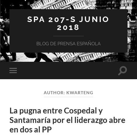
SPA 207-S JUNIO
2018
BLOG DE PRENSA ESPAÑOLA
Toggle
Toggle
search
mobile
field
menu
AUTHOR:
KWARTENG
La pugna entre Cospedal y
Santamaría por el liderazgo abre
en dos al PP